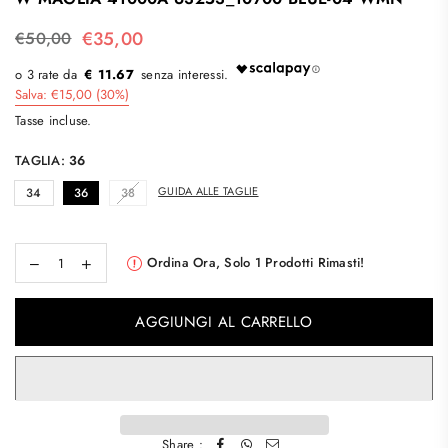
€35,00
€50,00
Regular
price
€ 11.67
Salva:
€15,00
(
30
%)
Tasse incluse.
TAGLIA:
36
GUIDA ALLE TAGLIE
34
36
38
Ordina Ora, Solo
1
Prodotti Rimasti!
AGGIUNGI AL CARRELLO
Share :