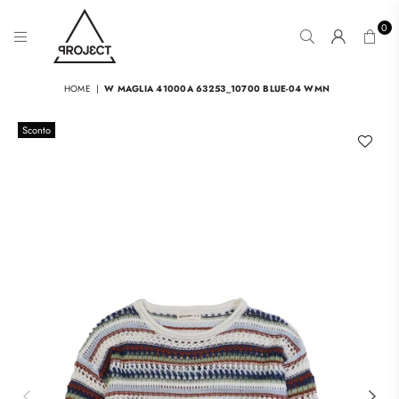
0
PROJ3CT
STORE
HOME
|
W MAGLIA 41000A 63253_10700 BLUE-04 WMN
Sconto