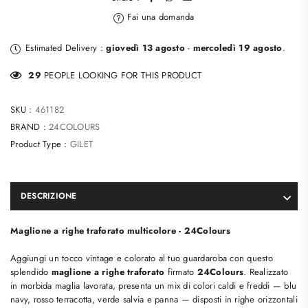
Fai una domanda
Estimated Delivery :
giovedì 13 agosto
-
mercoledì 19 agosto
.
27
PEOPLE LOOKING FOR THIS PRODUCT
SKU :
461182
BRAND :
24COLOURS
Product Type :
GILET
DESCRIZIONE
Maglione a righe traforato multicolore - 24Colours
Aggiungi un tocco vintage e colorato al tuo guardaroba con questo
splendido
maglione a righe traforato
firmato
24Colours
. Realizzato
in morbida maglia lavorata, presenta un mix di colori caldi e freddi — blu
navy, rosso terracotta, verde salvia e panna — disposti in righe orizzontali